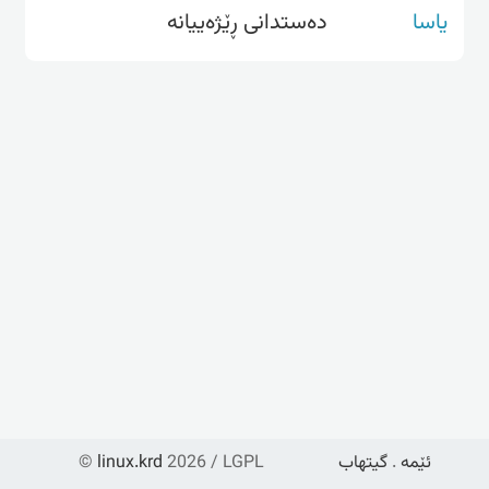
یاسا
دەستدانی ڕێژەییانە
©
linux.krd
2026 / LGPL
گیتهاب
.
ئێمە