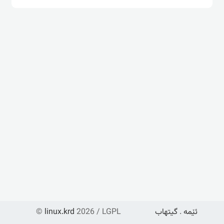
ئێمە
.
گیتهاب
2026 / LGPL
linux.krd
©