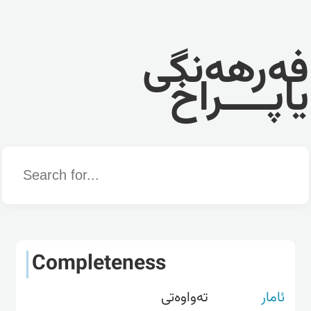
فەرهەنگی
یاپــــراخ
Word
Completeness
ئامار
تەواوەتی