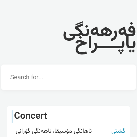
فەرهەنگی
یاپــــراخ
Word
Concert
گشتی
ئاهانگى مۆسیقا، ئاهەنگی گۆرانی