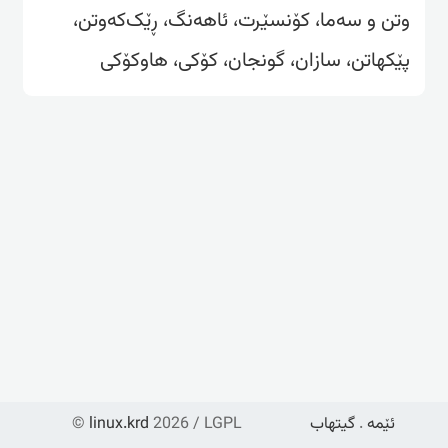
وتن و سەما، کۆنسێرت، ئاهەنگ، ڕێک‌کەوتن،
پێکهاتن، سازان، گونجان، کۆکی، هاوکۆکی
ئێمە
.
گیتهاب
2026 / LGPL
linux.krd
©