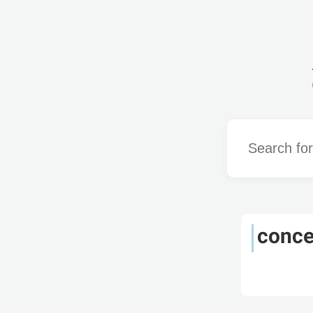
Word
conce