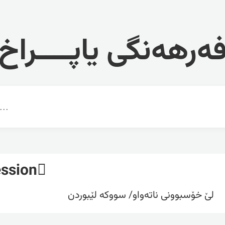
ەرهەنگی یاپــــراخ
ssion
لێ خۆسبوونی ناتەواو/ سووکە لێبوردن