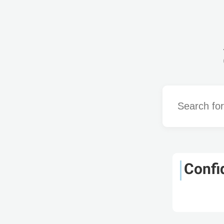
Word
Confi