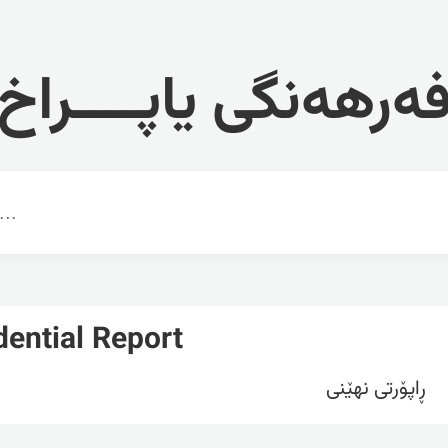
ەرهەنگی یاپــــراخ
dential Report
ڕاپۆرتی نهێنی