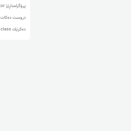
ده‌كرێك class زیاد له‌ constructor ێكی هه‌بێت.