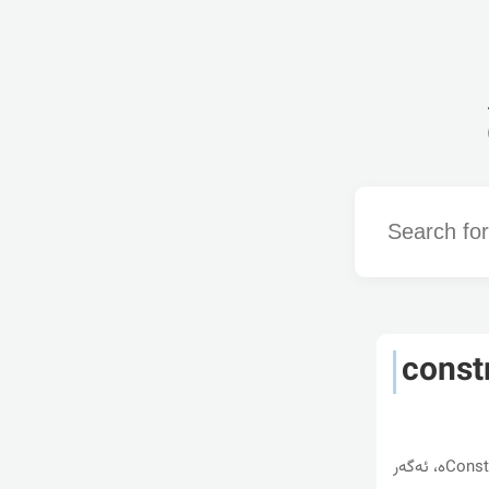
Word
const
که‌واته‌ به‌کورتی دروست بوونی هه‌ر ته‌نێک له‌ناو به‌رنامه‌که‌ ئه‌نجامی کارکردنی نه‌خشه‌ی Constructorه‌، ئه‌گه‌ر