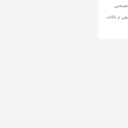
‌وا وه‌رگێڕ “Compiler” ‌خۆی Constructor ێكی بنچینه‌یی
ه‌ بیرگه‌دا هیچی تر ناكات.