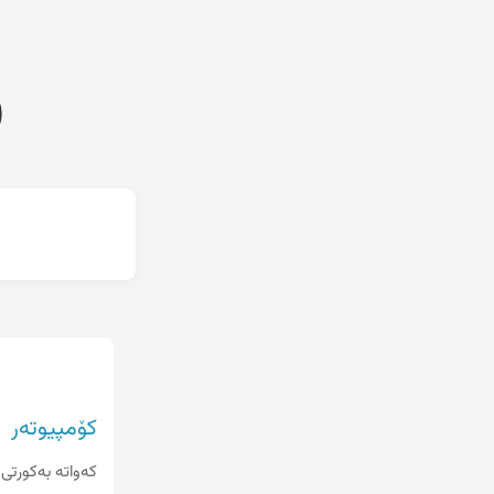
ف
کۆمپیوتەر