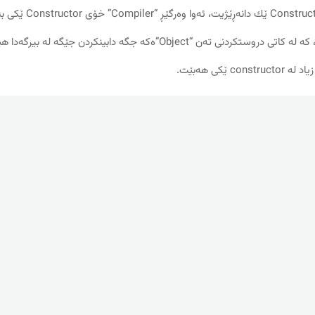
پرۆگرامداڕێژ Constructor ێك دانه‌ڕێژیت، ئه
دروست ده‌کات، كه‌ له‌ كاتی دروستكردنی ته‌ن‌ “Object”ه‌كه جگه‌ دابینكردن جێگه‌ ل