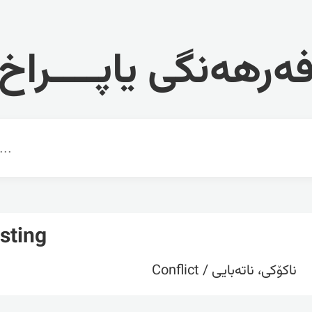
ەرهەنگی یاپــــراخ
sting
ناکۆکی، ناتەبایی / Conflict