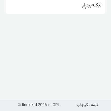
لێکنەپچڕاو
ئێمە
.
گیتهاب
2026 / LGPL
linux.krd
©