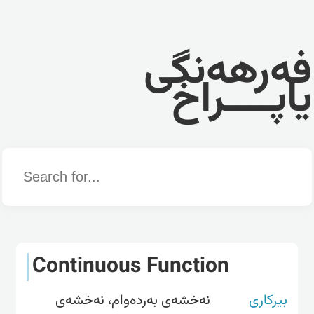
فەرهەنگی
یاپــــراخ
Word
Continuous Function
بیرکاری
نەخشەی بەردەوام، نەخشەی