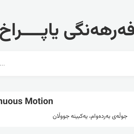
ەرهەنگی یاپــــراخ
nuous Motion
جوڵەی بەردەوام، یەکبینە جووڵان