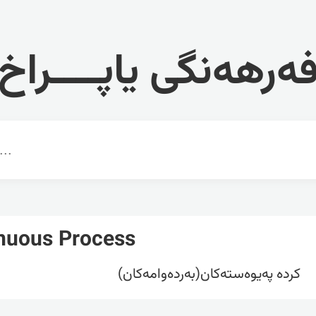
ەرهەنگی یاپــــراخ
nuous Process
کردە پەیوەستەکان(بەردەوامەکان)