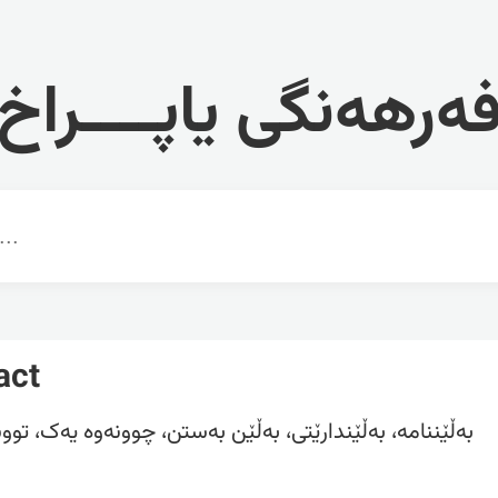
ەرهەنگی یاپــــراخ
act
بەڵێننامە، بەڵێندارێتى، بەڵێن بەستن، چوونەوە یەک، تو