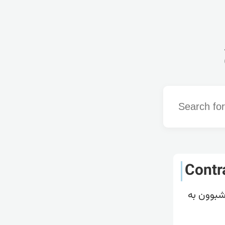
Word
Contr
وشبوون بە