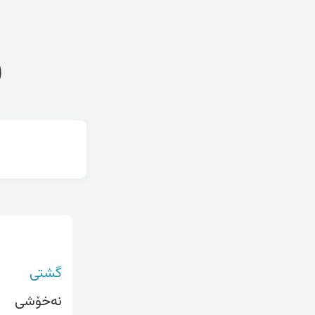
ف
گشتی
نەخۆشی