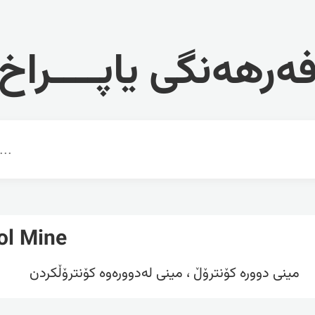
ەرهەنگی یاپــــراخ
ol Mine
مینی دوورە کۆنترۆڵ ، مینی لەدوورەوە کۆنترۆڵکردن