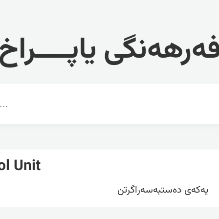
ەرهەنگی یاپــــراخ
ol Unit
یەکەی دەستبەسەراگرتن