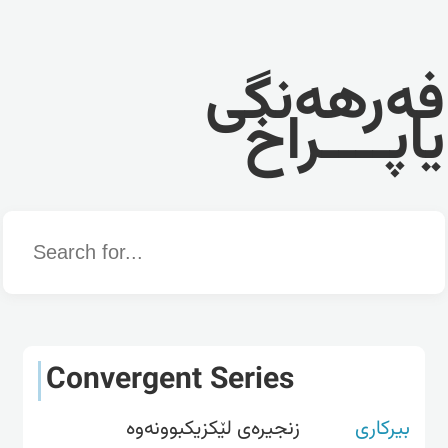
فەرهەنگی
یاپــــراخ
Word
Convergent Series
بیرکاری
زنجیرەی لێکزیکبوونەوە