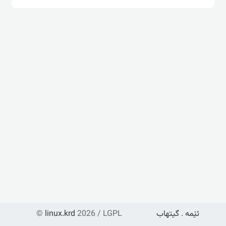
ئێمە
.
گیتهاب
2026 / LGPL
linux.krd
©