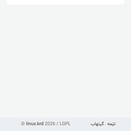
ئێمە
.
گیتهاب
2026 / LGPL
linux.krd
©