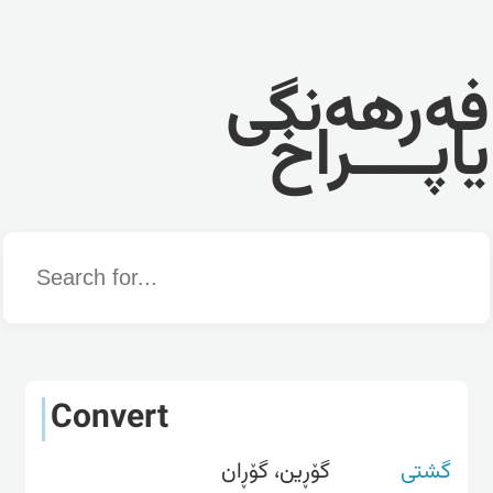
فەرهەنگی
یاپــــراخ
Word
Convert
گشتی
گۆڕین، گۆڕان