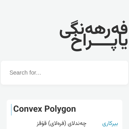
فەرهەنگی
یاپــــراخ
Word
Convex Polygon
بیرکاری
چەندلای (فرەلای) قۆقز