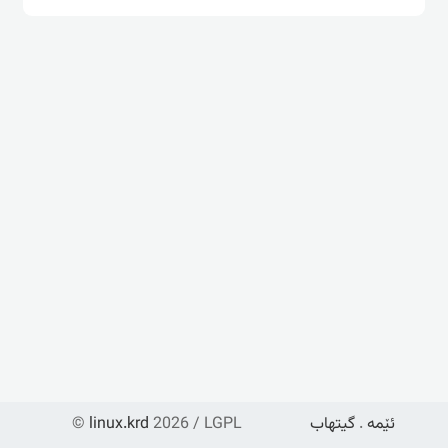
ئێمە
.
گیتهاب
2026 / LGPL
linux.krd
©