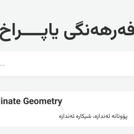
ەرهەنگی یاپــــراخ
inate Geometry
پۆوتانە ئەندازە، شیکارە ئەندازە