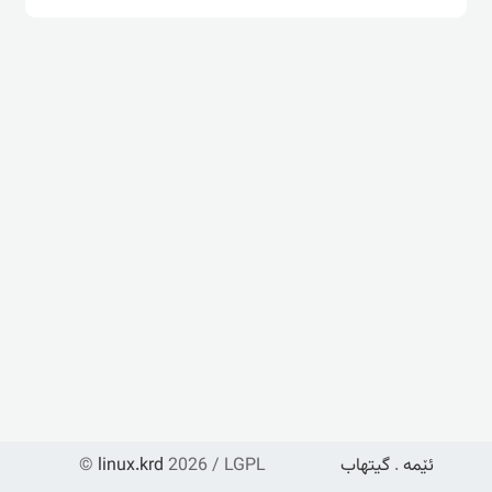
ئێمە
.
گیتهاب
2026 / LGPL
linux.krd
©