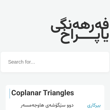
فەرهەنگی
یاپــــراخ
Word
Coplanar Triangles
بیرکاری
دوو سێگۆشەی هاوجەمسەر