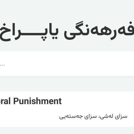
ەرهەنگی یاپــــراخ
ral Punishment
سزای لەشی، سزای جەستەیی