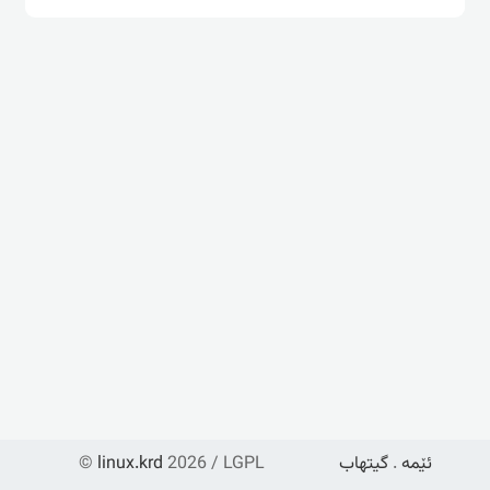
ئێمە
.
گیتهاب
2026 / LGPL
linux.krd
©