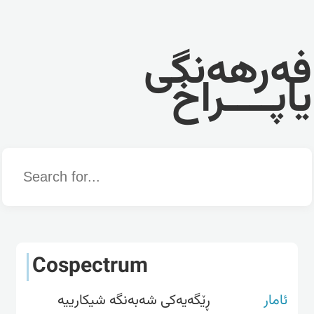
فەرهەنگی
یاپــــراخ
Word
Cospectrum
ئامار
ڕێگەیەکی شەبەنگە شیکارییە