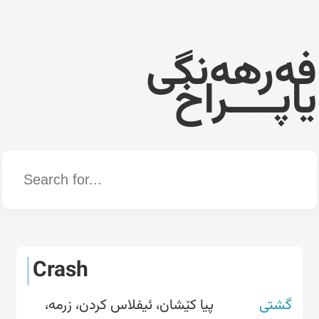
فەرهەنگی
یاپــــراخ
Word
Crash
گشتی
پیا کێشان، ئیفلاس کردن، زرمە،