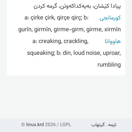
پیادا کێشان، بەیەکداکەوتن، گرمە کردن
a: çirke çirk, qirçe qirç; b:
کورمانجی
gurîn, girmîn, girme-girm, girme, xirmîn
a: creaking, crackling,
هاوواتا
squeaking; b: din, loud noise, uproar,
rumbling
©
linux.krd
2026 / LGPL
گیتهاب
.
ئێمە