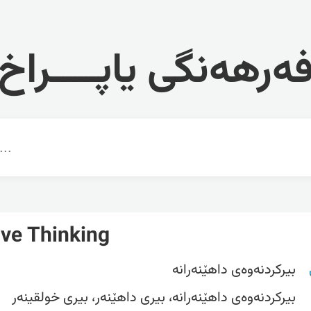
ەرهەنگی یاپــــراخ
ive Thinking
بیرکردنەوەی داهێنەرانە
بیرکردنەوەی داهێنەرانە، بیری داهێنەر، بیری خولقینەر