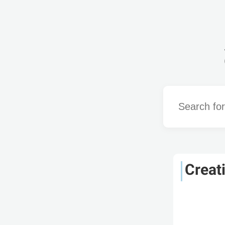
Word
Creat