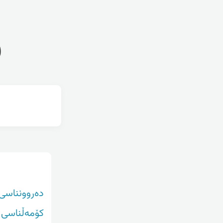
ف
دەروونناسی
کۆمەڵناسی