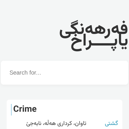
فەرهەنگی
یاپــــراخ
Word
Crime
گشتی
تاوان، کردارى هەڵە، نابەجێ