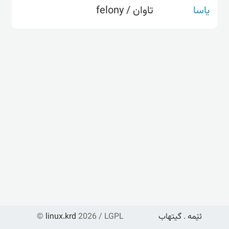
یاسا
تاوان / felony
ئێمە
.
گیتهاب
2026 / LGPL
linux.krd
©