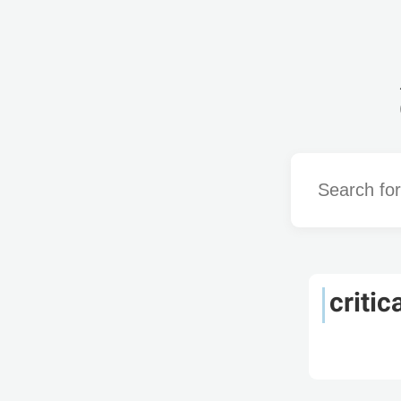
Word
critic