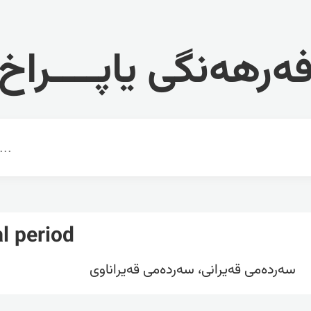
ەرهەنگی یاپــــراخ
al period
سەردەمی قەیرانی، سەردەمی قەیراناوی