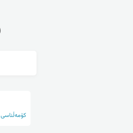
ف
کۆمەڵناسی