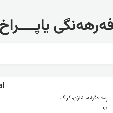
ەرهەنگی یاپــــراخ
al
ڕەخنەگرانە، شلۆق، گرنگ
fer