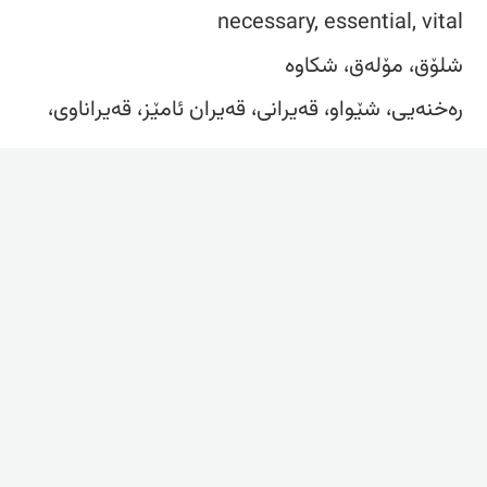
necessary, essential, vital
شلۆق، مۆلەق، شکاوە
رەخنەیی، شێواو، قەیرانی، قەیران ئامێز، قەیراناوی،