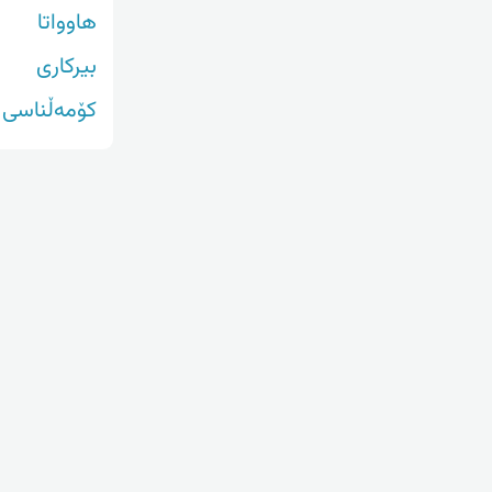
هاوواتا
بیرکاری
کۆمەڵناسی