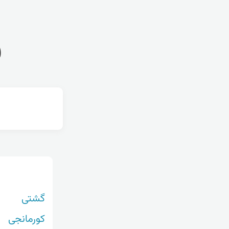
ف
گشتی
کورمانجی