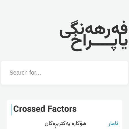
فەرهەنگی
یاپــــراخ
Word
Crossed Factors
ئامار
هۆکارە یەکتربڕەکان