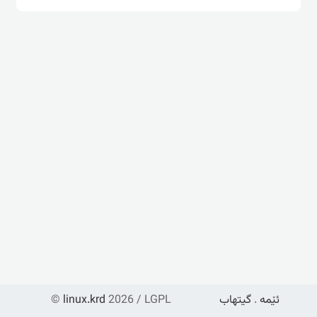
ئێمە
.
گیتهاب
2026 / LGPL
linux.krd
©