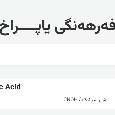
ەرهەنگی یاپــــراخ
c Acid
ترشی سیانیک / CNOH