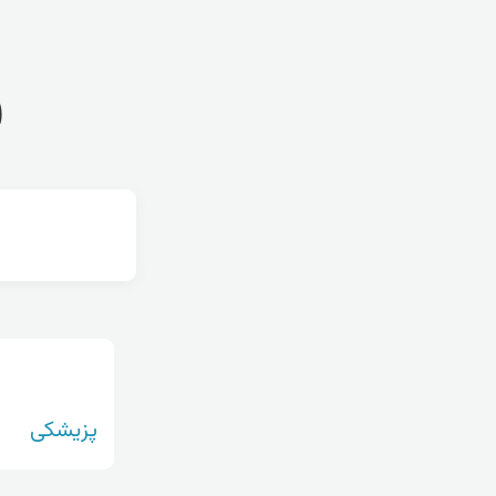
ف
پزیشکی