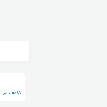
ف
کۆمەڵناسی