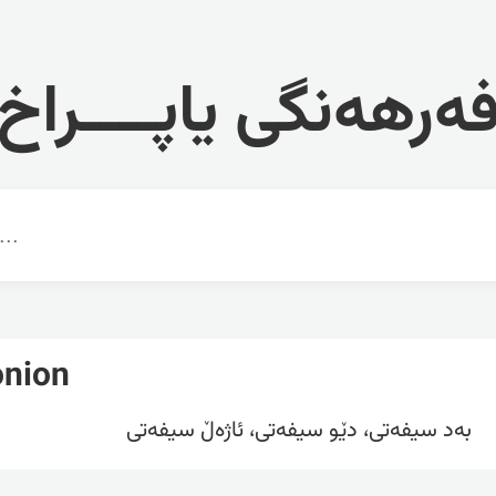
ەرهەنگی یاپــــراخ
nion
بەد سیفەتی، دێو سیفەتی، ئاژەڵ سیفەتی