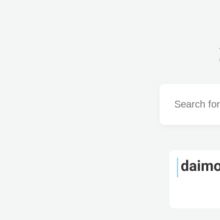
Word
daimo