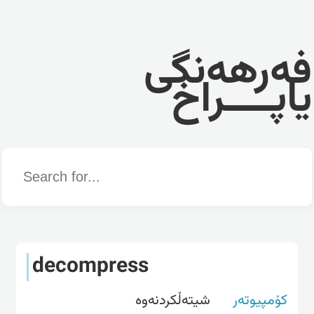
فەرهەنگی
یاپــــراخ
Word
decompress
کۆمپیوتەر
شیته‌ڵكردنه‌وه‌