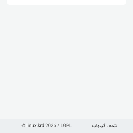
ئێمە
.
گیتهاب
2026 / LGPL
linux.krd
©