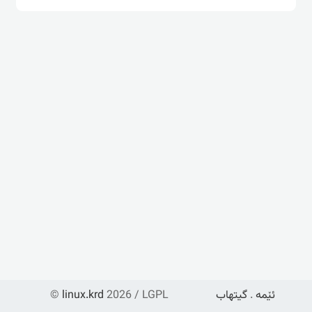
ئێمە
.
گیتهاب
2026 / LGPL
linux.krd
©