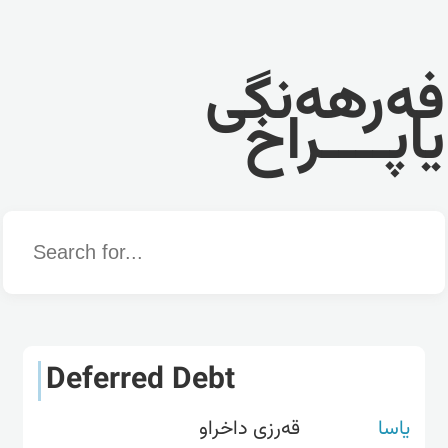
فەرهەنگی
یاپــــراخ
Word
Deferred Debt
یاسا
قەرزی داخراو