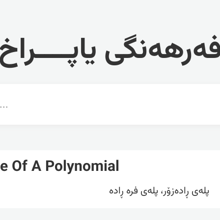
ەرهەنگی یاپــــراخ
e Of A Polynomial
پلەی ڕادەزۆر، پلەی فرە ڕادە