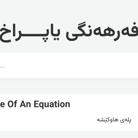
ەرهەنگی یاپــــراخ
e Of An Equation
پلەی هاوکێشە