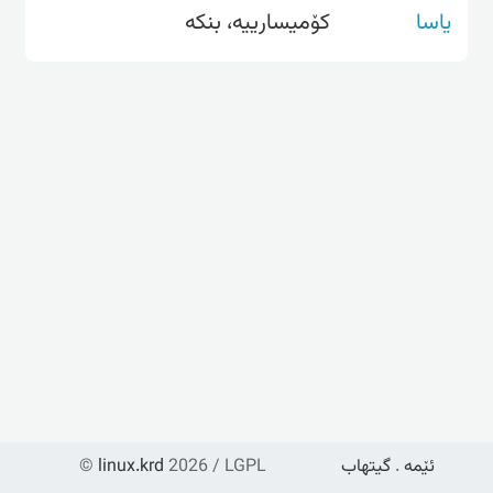
یاسا
کۆمیسارییە، بنکە
ئێمە
.
گیتهاب
2026 / LGPL
linux.krd
©