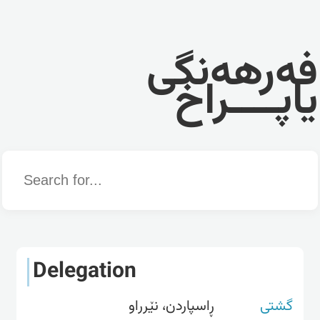
فەرهەنگی
یاپــــراخ
Word
Delegation
گشتی
ڕاسپاردن، نێرراو