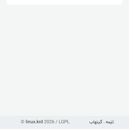
ئێمە
.
گیتهاب
2026 / LGPL
linux.krd
©