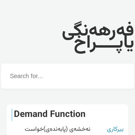
فەرهەنگی
یاپــــراخ
Word
Demand Function
بیرکاری
نەخشەی (پابەندەی)خواست