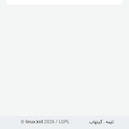
ئێمە
.
گیتهاب
2026 / LGPL
linux.krd
©