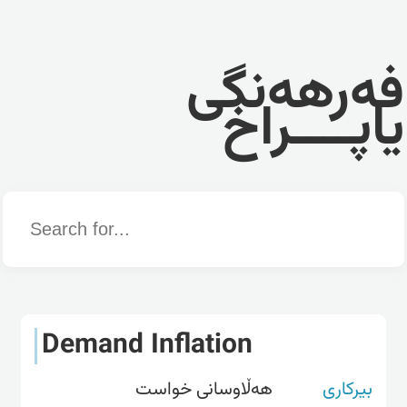
فەرهەنگی
یاپــــراخ
Word
Demand Inflation
بیرکاری
هەڵاوسانی خواست