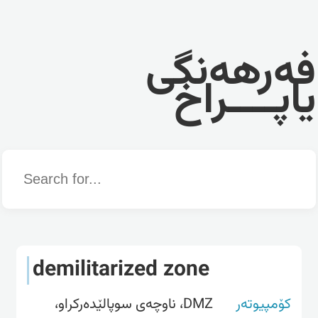
فەرهەنگی
یاپــــراخ
Word
demilitarized zone
کۆمپیوتەر
DMZ، ناوچه‌ی سوپالێده‌رکراو،