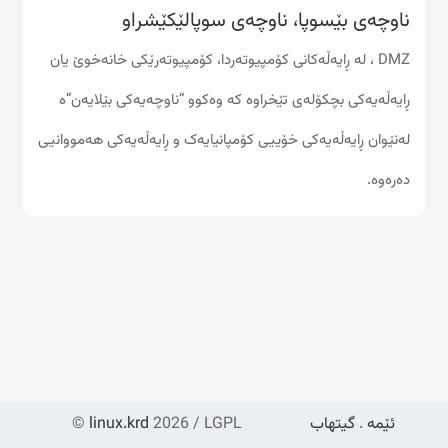
ناوچه‌ی بێسوپا، ناوچه‌ی سوپالێکێشراو
DMZ ، له‌ ڕایه‌ڵه‌کانی کۆمپیوته‌ردا، کۆمپیوته‌رێکی خانه‌خوێ یان
ڕایه‌ڵه‌یه‌کی بچکۆله‌ی تێخراوه‌ که‌ وه‌کوو “ناوچه‌یه‌کی بێلایه‌ن”ه‌
له‌نێوان ڕایه‌ڵه‌یه‌کی خۆییی کۆمپانیایه‌ک و ڕایه‌ڵه‌یه‌کی هه‌مووانیی
ده‌ره‌وه‌.
ئێمە
.
گیتهاب
2026 / LGPL
linux.krd
©