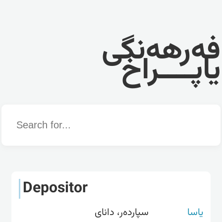
فەرهەنگی
یاپــــراخ
Word
Depositor
یاسا
سپاردەر، دانای