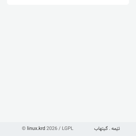
ئێمە
.
گیتهاب
2026 / LGPL
linux.krd
©