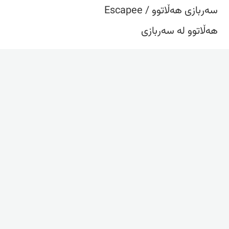
سەربازی هەڵاتوو / Escapee
هەڵاتوو لە سەربازی