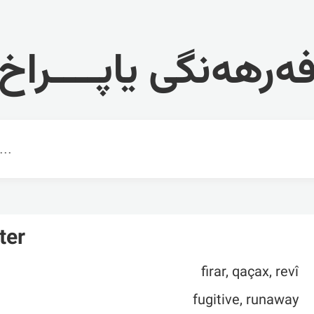
ەرهەنگی یاپــــراخ
ter
firar, qaçax, revî
fugitive, runaway