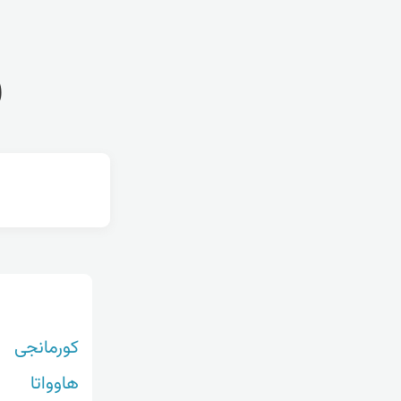
ف
کورمانجی
هاوواتا