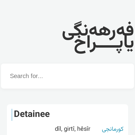
فەرهەنگی
یاپــــراخ
Word
Detainee
dîl, girtî, hêsîr
کورمانجی