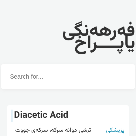
فەرهەنگی
یاپــــراخ
Word
Diacetic Acid
پزیشکی
ترشی دوانە سرکە، سرکەی جووت