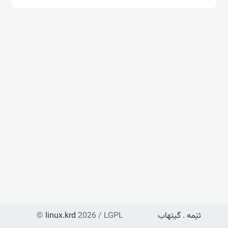
ئێمە
.
گیتهاب
2026 / LGPL
linux.krd
©