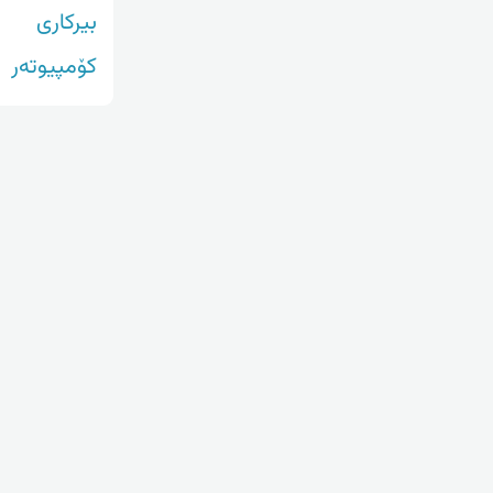
بیرکاری
کۆمپیوتەر