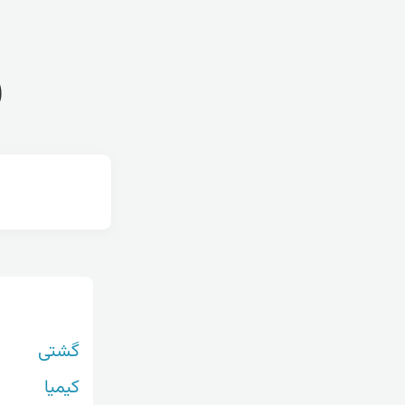
ف
گشتی
کیمیا