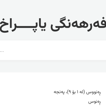
ەرهەنگی یاپــــراخ
ڕەنووس (لە ١ بۆ ٩)، پەنجە
ڕەنوس