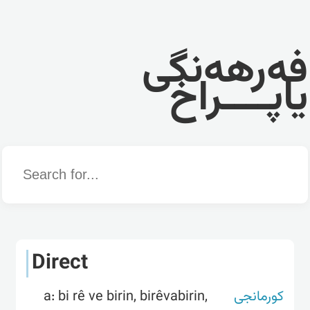
فەرهەنگی
یاپــــراخ
Word
Direct
a: bi rê ve birin, birêvabirin,
کورمانجی