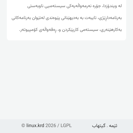
له‌ ویندۆزدا، جۆره‌ نه‌رمه‌واڵه‌یه‌کی سیسته‌میی ناوبه‌ستی
به‌رنامه‌داڕێژی، تایبه‌ت به‌ به‌دیهێنانی پێوه‌ندی له‌نێوان به‌رنامه‌کانی
به‌کارهێنه‌ری، سیسته‌می کارپێکردن و، ڕه‌قه‌واڵه‌ی کۆمپیوته‌ر.
ئێمە
.
گیتهاب
2026 / LGPL
linux.krd
©