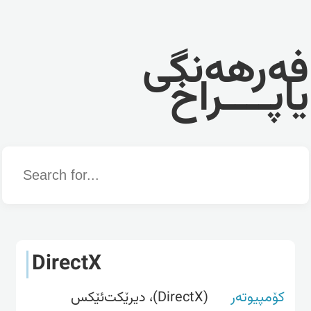
فەرهەنگی
یاپــــراخ
Word
DirectX
کۆمپیوتەر
(DirectX)، دیرێکت‌ئێکس