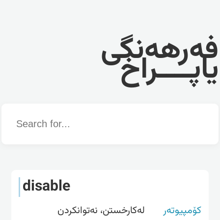
فەرهەنگی
یاپــــراخ
Word
disable
کۆمپیوتەر
له‌كارخستن، نه‌توانکردن