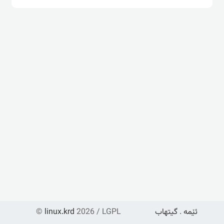
ئێمە
.
گیتهاب
2026 / LGPL
linux.krd
©