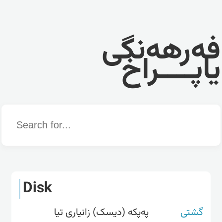
فەرهەنگی
یاپــــراخ
Word
Disk
گشتی
پەپکە (دیسک) زانیاری تیا