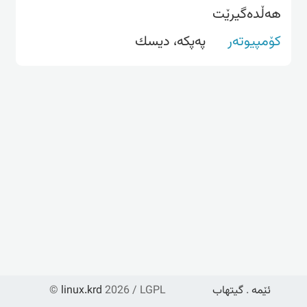
هەڵدەگیرێت
کۆمپیوتەر
په‌پكه‌، دیسك
ئێمە
.
گیتهاب
2026 / LGPL
linux.krd
©