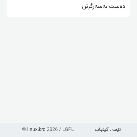
دەست بەسەرگرتن
ئێمە
.
گیتهاب
2026 / LGPL
linux.krd
©