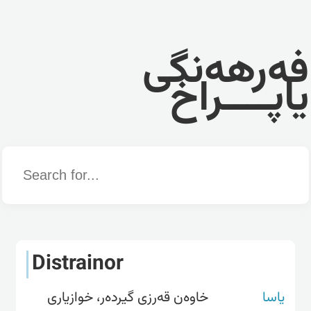
فەرهەنگی
یاپــــراخ
Word
Distrainor
یاسا
خاوەن قەرزی گیردەر، خوازیاری