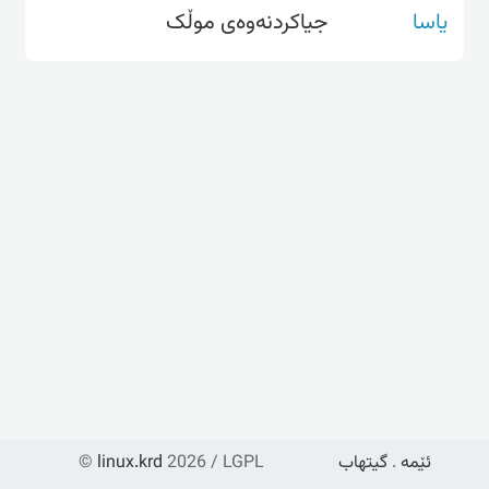
یاسا
جیاکردنەوەی موڵک
ئێمە
.
گیتهاب
2026 / LGPL
linux.krd
©