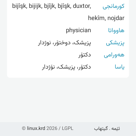
کورمانجی
bijîşk, bijijk, bjîjk, bjîşk, duxtor,
hekîm, nojdar
هاوواتا
physician
پزیشکی
پزیشک، دوختۆر، نوژدار
هەورامی
دکتۆر
یاسا
دکتۆر، پزیشک، نۆژدار
ئێمە
.
گیتهاب
2026 / LGPL
linux.krd
©