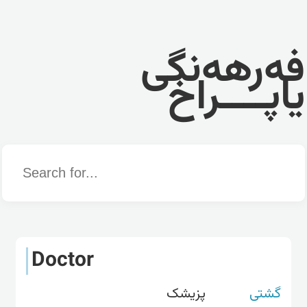
فەرهەنگی
یاپــــراخ
Word
Doctor
گشتی
پزیشک