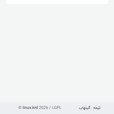
ئێمە
.
گیتهاب
2026 / LGPL
linux.krd
©