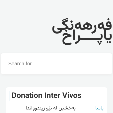
فەرهەنگی
یاپــــراخ
Word
Donation Inter Vivos
یاسا
بەخشین لە نێو زیندوواندا