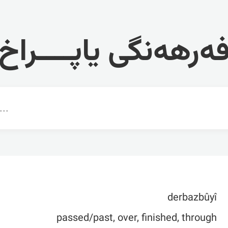
ەرهەنگی یاپــــراخ
derbazbûyî
passed/past, over, finished, through