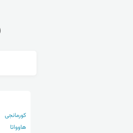
ف
کورمانجی
هاوواتا